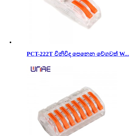
PCT-222T විනිවිද පෙනෙන වේගවත් W...