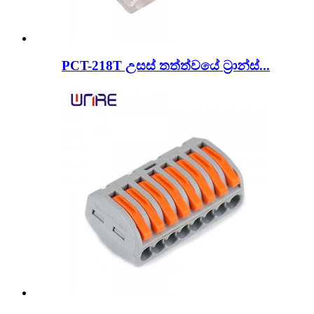
PCT-218T උසස් තත්ත්වයේ ට්‍රාන්ස්...