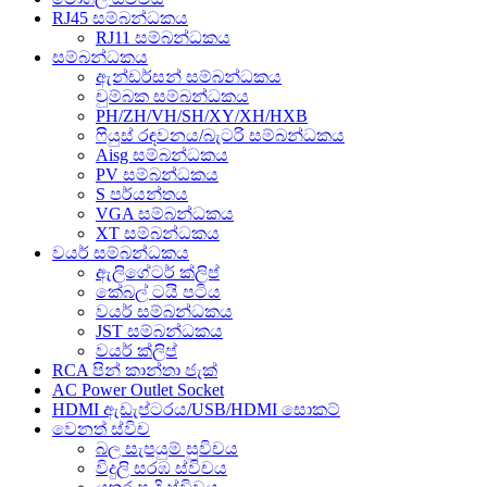
RJ45 සම්බන්ධකය
RJ11 සම්බන්ධකය
සම්බන්ධකය
ඇන්ඩර්සන් සම්බන්ධකය
චුම්බක සම්බන්ධකය
PH/ZH/VH/SH/XY/XH/HXB
ෆියුස් රඳවනය/බැටරි සම්බන්ධකය
Aisg සම්බන්ධකය
PV සම්බන්ධකය
S පර්යන්තය
VGA සම්බන්ධකය
XT සම්බන්ධකය
වයර් සම්බන්ධකය
ඇලිගේටර් ක්ලිප්
කේබල් ටයි පටිය
වයර් සම්බන්ධකය
JST සම්බන්ධකය
වයර් ක්ලිප්
RCA පින් කාන්තා ජැක්
AC Power Outlet Socket
HDMI ඇඩැප්ටරය/USB/HDMI සොකට්
වෙනත් ස්විච
බල සැපයුම් සුවිචය
විදුලි සරඹ ස්විචය