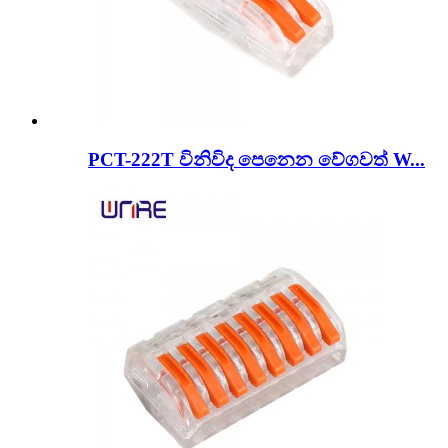
PCT-222T විනිවිද පෙනෙන වේගවත් W...