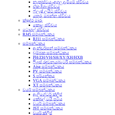
නැත/ස්වයං-අගුලු දැමීමේ ස්විචය
ඒක දිශා ස්විචය
ෆ්ලෑෂ් ලයිට් ස්විචය
යතුරු ඔබන්න ස්විචය
ක්ෂුද්ර මාරු
කොළ ස්විචය
ටොගල් ස්විචය
RJ45 සම්බන්ධකය
RJ11 සම්බන්ධකය
සම්බන්ධකය
ඇන්ඩර්සන් සම්බන්ධකය
චුම්බක සම්බන්ධකය
PH/ZH/VH/SH/XY/XH/HXB
ෆියුස් රඳවනය/බැටරි සම්බන්ධකය
Aisg සම්බන්ධකය
PV සම්බන්ධකය
S පර්යන්තය
VGA සම්බන්ධකය
XT සම්බන්ධකය
වයර් සම්බන්ධකය
ඇලිගේටර් ක්ලිප්
කේබල් ටයි පටිය
වයර් සම්බන්ධකය
JST සම්බන්ධකය
වයර් ක්ලිප්