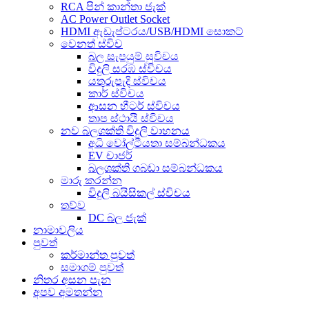
RCA පින් කාන්තා ජැක්
AC Power Outlet Socket
HDMI ඇඩැප්ටරය/USB/HDMI සොකට්
වෙනත් ස්විච
බල සැපයුම් සුවිචය
විදුලි සරඹ ස්විචය
යතුරුපැදි ස්විචය
කාර් ස්විචය
ආසන හීටර් ස්විචය
තාප ස්ථායී ස්විචය
නව බලශක්ති විදුලි වාහනය
අධි වෝල්ටීයතා සම්බන්ධකය
EV චාජර්
බලශක්ති ගබඩා සම්බන්ධකය
මාරු කරන්න
විදුලි බයිසිකල් ස්විචය
තව්ව
DC බල ජැක්
නාමාවලිය
පුවත්
කර්මාන්ත පුවත්
සමාගම් පුවත්
නිතර අසන පැන
අපව අමතන්න