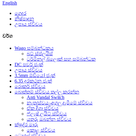
English
ගෙදර
නිෂ්පාදන
උපාය ස්විචය
වර්ග
Wago සම්බන්ධකය
බට් ස්ප්ලයිස්
ටර්මිනල් බ්ලොක් සහ සම්බන්ධක
DC පවර් ජැක්
උපාය ස්විචය
3.5mm ඕඩියෝ ජැක්
6.35 දුරකථන ජැක්
රොකර් ස්විචය
බොත්තම් ස්විචය තල්ලු කරන්න
Anti Vandal Switch
නැත/ස්වයං-අගුලු දැමීමේ ස්විචය
ඒක දිශා ස්විචය
ෆ්ලෑෂ් ලයිට් ස්විචය
යතුරු ඔබන්න ස්විචය
ක්ෂුද්ර මාරු
කොළ ස්විචය
ටොගල් ස්විචය