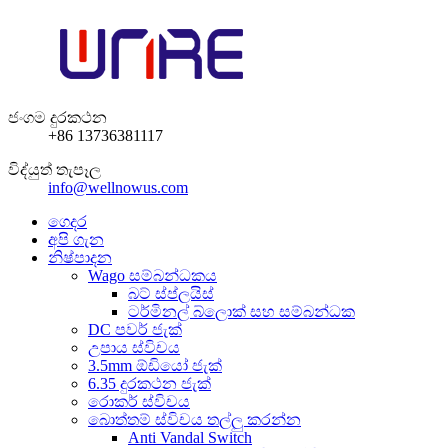
ජංගම දුරකථන
+86 13736381117
විද්යුත් තැපෑල
info@wellnowus.com
ගෙදර
අපි ගැන
නිෂ්පාදන
Wago සම්බන්ධකය
බට් ස්ප්ලයිස්
ටර්මිනල් බ්ලොක් සහ සම්බන්ධක
DC පවර් ජැක්
උපාය ස්විචය
3.5mm ඕඩියෝ ජැක්
6.35 දුරකථන ජැක්
රොකර් ස්විචය
බොත්තම් ස්විචය තල්ලු කරන්න
Anti Vandal Switch