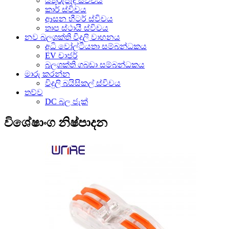
යතුරුපැදි ස්විචය
කාර් ස්විචය
ආසන හීටර් ස්විචය
තාප ස්ථායී ස්විචය
නව බලශක්ති විදුලි වාහනය
අධි වෝල්ටීයතා සම්බන්ධකය
EV චාජර්
බලශක්ති ගබඩා සම්බන්ධකය
මාරු කරන්න
විදුලි බයිසිකල් ස්විචය
තව්ව
DC බල ජැක්
විශේෂාංග නිෂ්පාදන