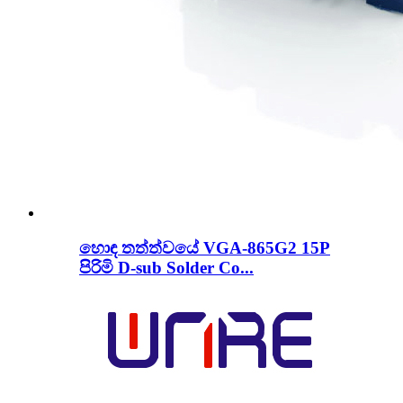
හොඳ තත්ත්වයේ VGA-865G2 15P
පිරිමි D-sub Solder Co...