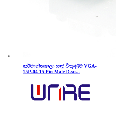
කර්මාන්තශාලා සෘජු විකුණුම් VGA-
15P-04 15 Pin Male D-su...