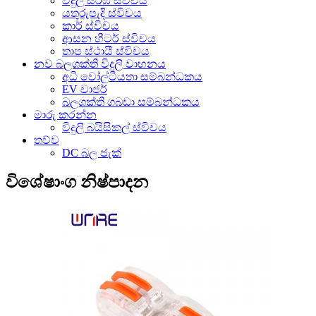
විදුලි සරඹ ස්විචය
යතුරුපැදි ස්විචය
කාර් ස්විචය
ආසන හීටර් ස්විචය
තාප ස්ථායී ස්විචය
නව බලශක්ති විදුලි වාහනය
අධි වෝල්ටීයතා සම්බන්ධකය
EV චාජර්
බලශක්ති ගබඩා සම්බන්ධකය
මාරු කරන්න
විදුලි බයිසිකල් ස්විචය
තව්ව
DC බල ජැක්
විශේෂාංග නිෂ්පාදන