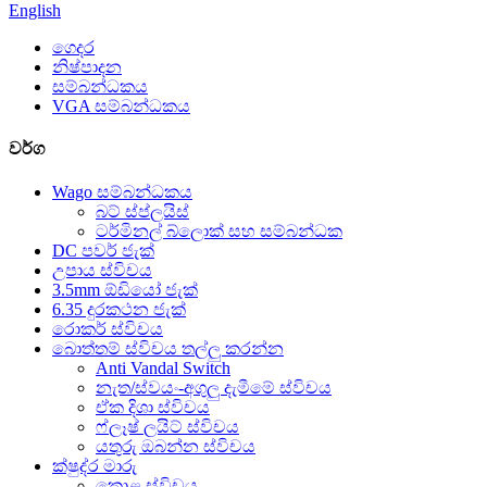
English
ගෙදර
නිෂ්පාදන
සම්බන්ධකය
VGA සම්බන්ධකය
වර්ග
Wago සම්බන්ධකය
බට් ස්ප්ලයිස්
ටර්මිනල් බ්ලොක් සහ සම්බන්ධක
DC පවර් ජැක්
උපාය ස්විචය
3.5mm ඕඩියෝ ජැක්
6.35 දුරකථන ජැක්
රොකර් ස්විචය
බොත්තම් ස්විචය තල්ලු කරන්න
Anti Vandal Switch
නැත/ස්වයං-අගුලු දැමීමේ ස්විචය
ඒක දිශා ස්විචය
ෆ්ලෑෂ් ලයිට් ස්විචය
යතුරු ඔබන්න ස්විචය
ක්ෂුද්ර මාරු
කොළ ස්විචය