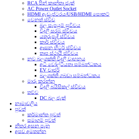
RCA පින් කාන්තා ජැක්
AC Power Outlet Socket
HDMI ඇඩැප්ටරය/USB/HDMI සොකට්
වෙනත් ස්විච
බල සැපයුම් සුවිචය
විදුලි සරඹ ස්විචය
යතුරුපැදි ස්විචය
කාර් ස්විචය
ආසන හීටර් ස්විචය
තාප ස්ථායී ස්විචය
නව බලශක්ති විදුලි වාහනය
අධි වෝල්ටීයතා සම්බන්ධකය
EV චාජර්
බලශක්ති ගබඩා සම්බන්ධකය
මාරු කරන්න
විදුලි බයිසිකල් ස්විචය
තව්ව
DC බල ජැක්
නාමාවලිය
පුවත්
කර්මාන්ත පුවත්
සමාගම් පුවත්
නිතර අසන පැන
අපව අමතන්න