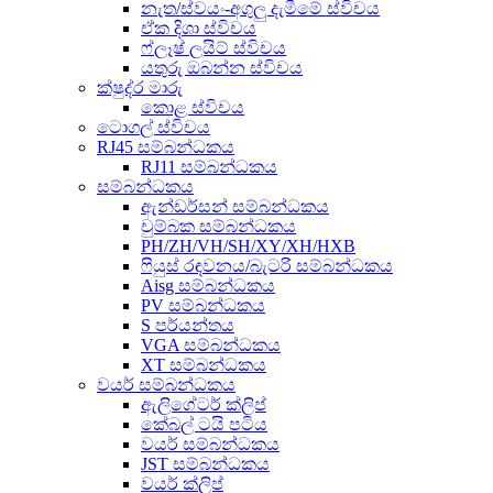
නැත/ස්වයං-අගුලු දැමීමේ ස්විචය
ඒක දිශා ස්විචය
ෆ්ලෑෂ් ලයිට් ස්විචය
යතුරු ඔබන්න ස්විචය
ක්ෂුද්ර මාරු
කොළ ස්විචය
ටොගල් ස්විචය
RJ45 සම්බන්ධකය
RJ11 සම්බන්ධකය
සම්බන්ධකය
ඇන්ඩර්සන් සම්බන්ධකය
චුම්බක සම්බන්ධකය
PH/ZH/VH/SH/XY/XH/HXB
ෆියුස් රඳවනය/බැටරි සම්බන්ධකය
Aisg සම්බන්ධකය
PV සම්බන්ධකය
S පර්යන්තය
VGA සම්බන්ධකය
XT සම්බන්ධකය
වයර් සම්බන්ධකය
ඇලිගේටර් ක්ලිප්
කේබල් ටයි පටිය
වයර් සම්බන්ධකය
JST සම්බන්ධකය
වයර් ක්ලිප්