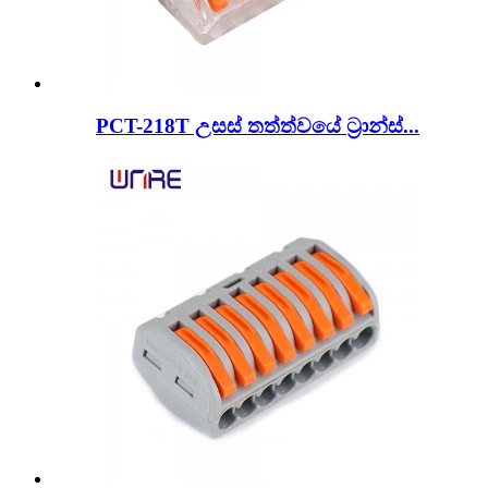
PCT-218T උසස් තත්ත්වයේ ට්‍රාන්ස්...