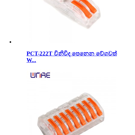
PCT-222T විනිවිද පෙනෙන වේගවත්
W...