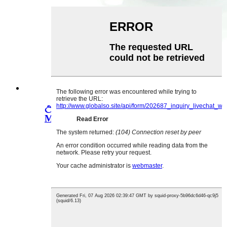
උසස් තත්ත්වයේ VGA-9P-05 9 Pin
Male D-sub Solder ...