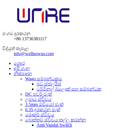
ජංගම දුරකථන
+86 13736381117
විද්යුත් තැපෑල
info@wellnowus.com
ගෙදර
අපි ගැන
නිෂ්පාදන
Wago සම්බන්ධකය
බට් ස්ප්ලයිස්
ටර්මිනල් බ්ලොක් සහ සම්බන්ධක
DC පවර් ජැක්
උපාය ස්විචය
3.5mm ඕඩියෝ ජැක්
6.35 දුරකථන ජැක්
රොකර් ස්විචය
බොත්තම් ස්විචය තල්ලු කරන්න
Anti Vandal Switch