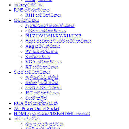
ටොගල් ස්විචය
RJ45 සම්බන්ධකය
RJ11 සම්බන්ධකය
සම්බන්ධකය
ඇන්ඩර්සන් සම්බන්ධකය
චුම්බක සම්බන්ධකය
PH/ZH/VH/SH/XY/XH/HXB
ෆියුස් රඳවනය/බැටරි සම්බන්ධකය
Aisg සම්බන්ධකය
PV සම්බන්ධකය
S පර්යන්තය
VGA සම්බන්ධකය
XT සම්බන්ධකය
වයර් සම්බන්ධකය
ඇලිගේටර් ක්ලිප්
කේබල් ටයි පටිය
වයර් සම්බන්ධකය
JST සම්බන්ධකය
වයර් ක්ලිප්
RCA පින් කාන්තා ජැක්
AC Power Outlet Socket
HDMI ඇඩැප්ටරය/USB/HDMI සොකට්
වෙනත් ස්විච
බල සැපයුම් සුවිචය