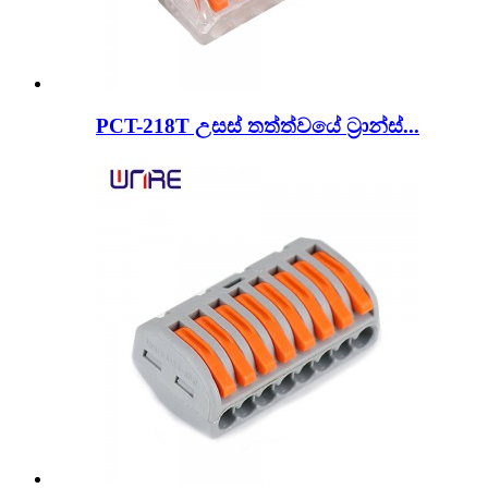
PCT-218T උසස් තත්ත්වයේ ට්‍රාන්ස්...