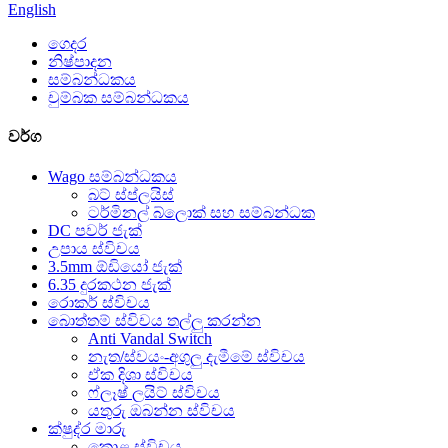
English
ගෙදර
නිෂ්පාදන
සම්බන්ධකය
චුම්බක සම්බන්ධකය
වර්ග
Wago සම්බන්ධකය
බට් ස්ප්ලයිස්
ටර්මිනල් බ්ලොක් සහ සම්බන්ධක
DC පවර් ජැක්
උපාය ස්විචය
3.5mm ඕඩියෝ ජැක්
6.35 දුරකථන ජැක්
රොකර් ස්විචය
බොත්තම් ස්විචය තල්ලු කරන්න
Anti Vandal Switch
නැත/ස්වයං-අගුලු දැමීමේ ස්විචය
ඒක දිශා ස්විචය
ෆ්ලෑෂ් ලයිට් ස්විචය
යතුරු ඔබන්න ස්විචය
ක්ෂුද්ර මාරු
කොළ ස්විචය