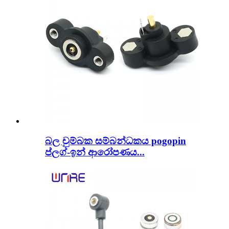
බල චුම්බක සම්බන්ධකය pogopin
ප්ලග්-ඉන් ආරෝපණය...