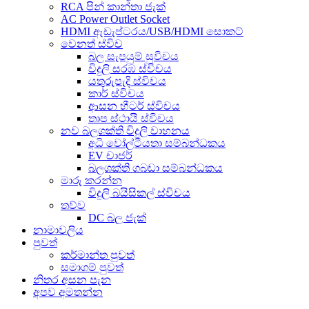
RCA පින් කාන්තා ජැක්
AC Power Outlet Socket
HDMI ඇඩැප්ටරය/USB/HDMI සොකට්
වෙනත් ස්විච
බල සැපයුම් සුවිචය
විදුලි සරඹ ස්විචය
යතුරුපැදි ස්විචය
කාර් ස්විචය
ආසන හීටර් ස්විචය
තාප ස්ථායී ස්විචය
නව බලශක්ති විදුලි වාහනය
අධි වෝල්ටීයතා සම්බන්ධකය
EV චාජර්
බලශක්ති ගබඩා සම්බන්ධකය
මාරු කරන්න
විදුලි බයිසිකල් ස්විචය
තව්ව
DC බල ජැක්
නාමාවලිය
පුවත්
කර්මාන්ත පුවත්
සමාගම් පුවත්
නිතර අසන පැන
අපව අමතන්න