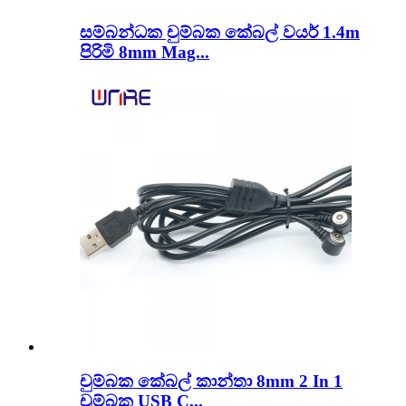
සම්බන්ධක චුම්බක කේබල් වයර් 1.4m
පිරිමි 8mm Mag...
චුම්බක කේබල් කාන්තා 8mm 2 In 1
චුම්බක USB C...