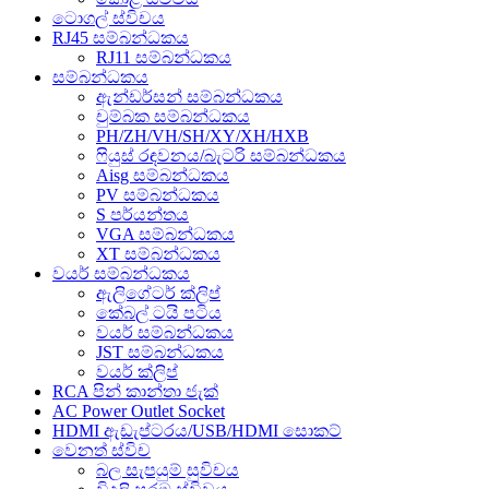
ටොගල් ස්විචය
RJ45 සම්බන්ධකය
RJ11 සම්බන්ධකය
සම්බන්ධකය
ඇන්ඩර්සන් සම්බන්ධකය
චුම්බක සම්බන්ධකය
PH/ZH/VH/SH/XY/XH/HXB
ෆියුස් රඳවනය/බැටරි සම්බන්ධකය
Aisg සම්බන්ධකය
PV සම්බන්ධකය
S පර්යන්තය
VGA සම්බන්ධකය
XT සම්බන්ධකය
වයර් සම්බන්ධකය
ඇලිගේටර් ක්ලිප්
කේබල් ටයි පටිය
වයර් සම්බන්ධකය
JST සම්බන්ධකය
වයර් ක්ලිප්
RCA පින් කාන්තා ජැක්
AC Power Outlet Socket
HDMI ඇඩැප්ටරය/USB/HDMI සොකට්
වෙනත් ස්විච
බල සැපයුම් සුවිචය