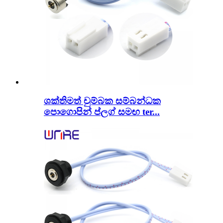
ශක්තිමත් චුම්බක සම්බන්ධක
පොගොපින් ප්ලග් සමඟ ter...