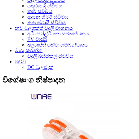
විදුලි සරඹ ස්විචය
යතුරුපැදි ස්විචය
කාර් ස්විචය
ආසන හීටර් ස්විචය
තාප ස්ථායී ස්විචය
නව බලශක්ති විදුලි වාහනය
අධි වෝල්ටීයතා සම්බන්ධකය
EV චාජර්
බලශක්ති ගබඩා සම්බන්ධකය
මාරු කරන්න
විදුලි බයිසිකල් ස්විචය
තව්ව
DC බල ජැක්
විශේෂාංග නිෂ්පාදන