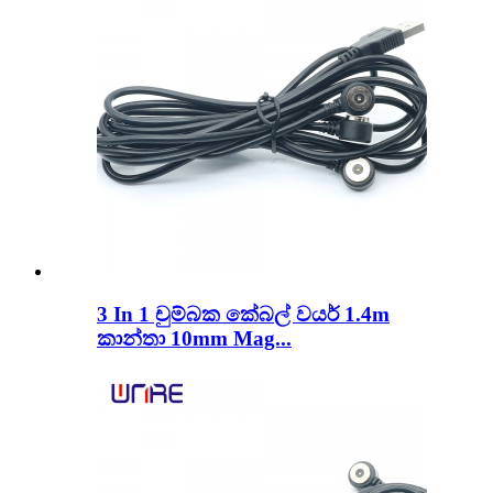
3 In 1 චුම්බක කේබල් වයර් 1.4m
කාන්තා 10mm Mag...