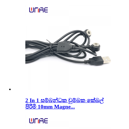
2 In 1 සම්බන්ධක චුම්බක කේබල්
පිරිමි 10mm Magne...