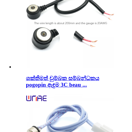
ශක්තිමත් චුම්බක සම්බන්ධකය
pogopin ඇඳුම 3C beau ...