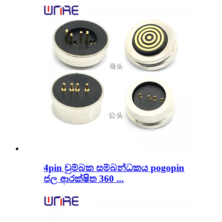
4pin චුම්බක සම්බන්ධකය pogopin
ජල ආරක්ෂිත 360 ...