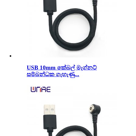
USB 10mm කේබල් මැග්නට්
සම්බන්ධක ගැහැණු...