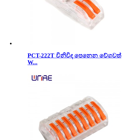
PCT-222T විනිවිද පෙනෙන වේගවත්
W...