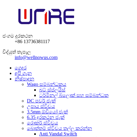
ජංගම දුරකථන
+86 13736381117
විද්යුත් තැපෑල
info@wellnowus.com
ගෙදර
අපි ගැන
නිෂ්පාදන
Wago සම්බන්ධකය
බට් ස්ප්ලයිස්
ටර්මිනල් බ්ලොක් සහ සම්බන්ධක
DC පවර් ජැක්
උපාය ස්විචය
3.5mm ඕඩියෝ ජැක්
6.35 දුරකථන ජැක්
රොකර් ස්විචය
බොත්තම් ස්විචය තල්ලු කරන්න
Anti Vandal Switch