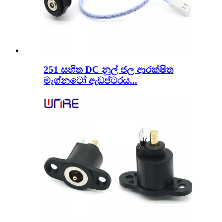
251 සහිත DC නූල් ජල ආරක්ෂිත
මැග්නටෝ ඇඩප්ටරය...