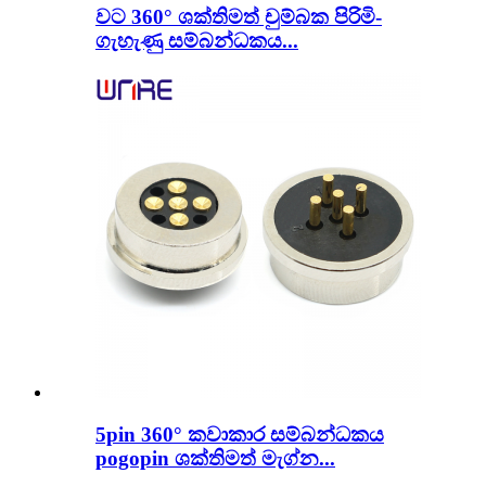
වට 360° ශක්තිමත් චුම්බක පිරිමි-
ගැහැණු සම්බන්ධකය...
5pin 360° කවාකාර සම්බන්ධකය
pogopin ශක්තිමත් මැග්න...