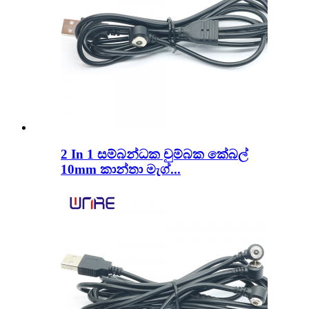
2 In 1 සම්බන්ධක චුම්බක කේබල්
10mm කාන්තා මැග්...