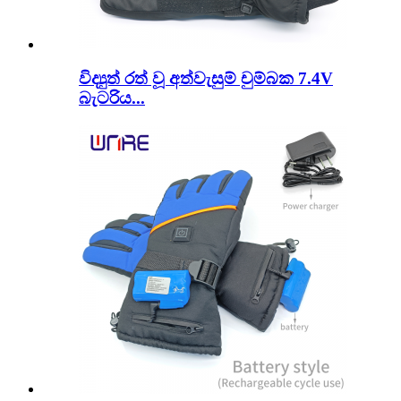
විද්‍යුත් රත් වූ අත්වැසුම් චුම්බක 7.4V
බැටරිය...