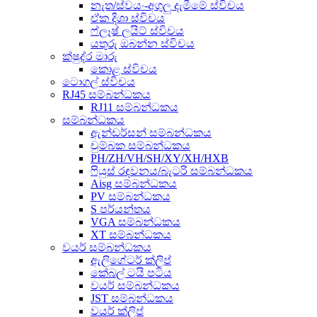
නැත/ස්වයං-අගුලු දැමීමේ ස්විචය
ඒක දිශා ස්විචය
ෆ්ලෑෂ් ලයිට් ස්විචය
යතුරු ඔබන්න ස්විචය
ක්ෂුද්ර මාරු
කොළ ස්විචය
ටොගල් ස්විචය
RJ45 සම්බන්ධකය
RJ11 සම්බන්ධකය
සම්බන්ධකය
ඇන්ඩර්සන් සම්බන්ධකය
චුම්බක සම්බන්ධකය
PH/ZH/VH/SH/XY/XH/HXB
ෆියුස් රඳවනය/බැටරි සම්බන්ධකය
Aisg සම්බන්ධකය
PV සම්බන්ධකය
S පර්යන්තය
VGA සම්බන්ධකය
XT සම්බන්ධකය
වයර් සම්බන්ධකය
ඇලිගේටර් ක්ලිප්
කේබල් ටයි පටිය
වයර් සම්බන්ධකය
JST සම්බන්ධකය
වයර් ක්ලිප්