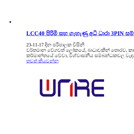
LCC40 පිරිමි සහ ගැහැණු අධි ධාරා 3PIN සම
23-11-17 දින පරිපාලක විසිනි
වර්තමාන වේගවත් ලෝකයේ, බාධාවකින් තොරව, කාර්ය
කර්මාන්තයේ වේවා, විශ්වාසනීය සම්බන්ධකවල වැ
තවත් කියවන්න