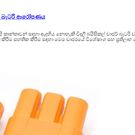
ාජර් බැටරි ආරෝපණය
පි කාන්තාවන් සඳහා ඇදහිය නොහැකි විදුලි බයිසිකල් චාජර් බැටර
 කිරීම සහතික කිරීම සඳහා මෙම චාජරයේ විශේෂාංග සහ ප්‍රතිලා