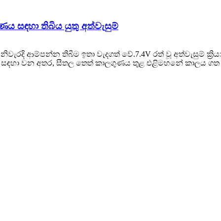
ුණය සඳහා තිබිය යුතු අත්වැසුම්
වැරදි ආම්පන්න තිබීම ඉතා වැදගත් වේ.7.4V රත් වූ අත්වැසුම් ක්‍
 සඳහා වන අතර, සීතල තෙත් කාලගුණය තුළ එළිමහනේ කාලය ගත 