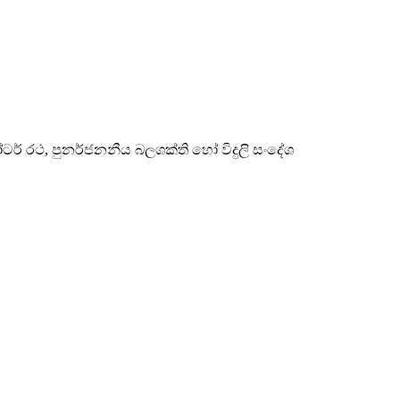
් රථ, පුනර්ජනනීය බලශක්ති හෝ විදුලි සංදේශ