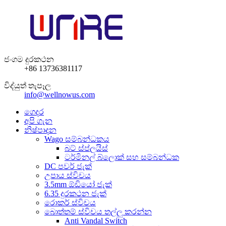
ජංගම දුරකථන
+86 13736381117
විද්යුත් තැපෑල
info@wellnowus.com
ගෙදර
අපි ගැන
නිෂ්පාදන
Wago සම්බන්ධකය
බට් ස්ප්ලයිස්
ටර්මිනල් බ්ලොක් සහ සම්බන්ධක
DC පවර් ජැක්
උපාය ස්විචය
3.5mm ඕඩියෝ ජැක්
6.35 දුරකථන ජැක්
රොකර් ස්විචය
බොත්තම් ස්විචය තල්ලු කරන්න
Anti Vandal Switch