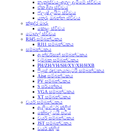
නැත/ස්වයං-අගුලු දැමීමේ ස්විචය
ඒක දිශා ස්විචය
ෆ්ලෑෂ් ලයිට් ස්විචය
යතුරු ඔබන්න ස්විචය
ක්ෂුද්ර මාරු
කොළ ස්විචය
ටොගල් ස්විචය
RJ45 සම්බන්ධකය
RJ11 සම්බන්ධකය
සම්බන්ධකය
ඇන්ඩර්සන් සම්බන්ධකය
චුම්බක සම්බන්ධකය
PH/ZH/VH/SH/XY/XH/HXB
ෆියුස් රඳවනය/බැටරි සම්බන්ධකය
Aisg සම්බන්ධකය
PV සම්බන්ධකය
S පර්යන්තය
VGA සම්බන්ධකය
XT සම්බන්ධකය
වයර් සම්බන්ධකය
ඇලිගේටර් ක්ලිප්
කේබල් ටයි පටිය
වයර් සම්බන්ධකය
JST සම්බන්ධකය
වයර් ක්ලිප්