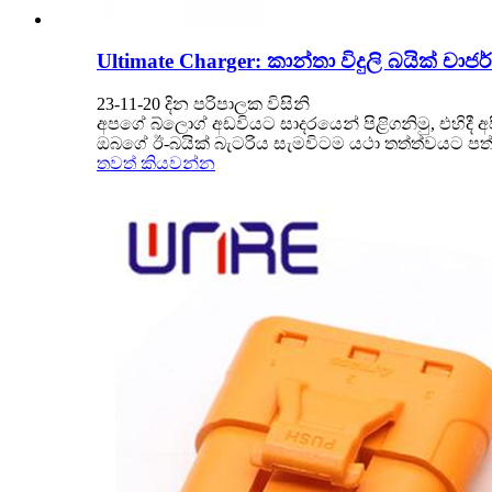
Ultimate Charger: කාන්තා විදුලි බයික් ච
23-11-20 දින පරිපාලක විසිනි
අපගේ බ්ලොග් අඩවියට සාදරයෙන් පිළිගනිමු, එහිදී අ
ඔබගේ ඊ-බයික් බැටරිය සැමවිටම යථා තත්ත්වයට පත්
තවත් කියවන්න