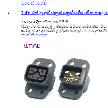
තවත් කියවන්න
7.4V රත් වූ අත්වැසුම් හඳුන්වාදීම: ශීත කාලග
23-12-04 දින පරිපාලක විසිනි
සීතල ශීත මාසවලදී උණුසුම්ව සිටීමට පැමිණෙන විට, නි
කර ඇත්තේ අසමසම උණුසුම සහ සුවපහසුව ලබා දීම
තවත් කියවන්න