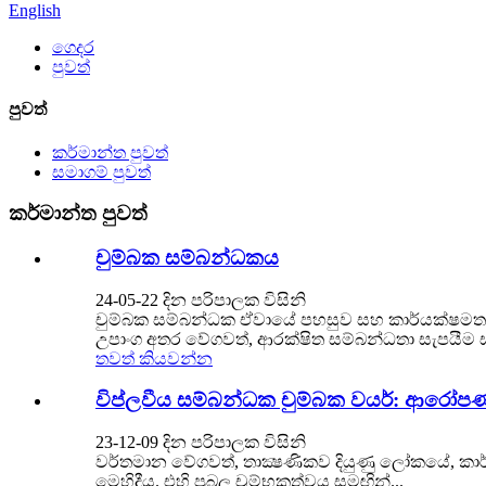
English
ගෙදර
පුවත්
පුවත්
කර්මාන්ත පුවත්
සමාගම් පුවත්
කර්මාන්ත පුවත්
චුම්බක සම්බන්ධකය
24-05-22 දින පරිපාලක විසිනි
චුම්බක සම්බන්ධක ඒවායේ පහසුව සහ කාර්යක්ෂමතාව
උපාංග අතර වේගවත්, ආරක්ෂිත සම්බන්ධතා සැපයීම සඳහ
තවත් කියවන්න
විප්ලවීය සම්බන්ධක චුම්බක වයර්: ආරෝපණ
23-12-09 දින පරිපාලක විසිනි
වර්තමාන වේගවත්, තාක්‍ෂණිකව දියුණු ලෝකයේ, කාර
මෙහිදීය. එහි ප්‍රබල චුම්භකත්වය සමඟින්...