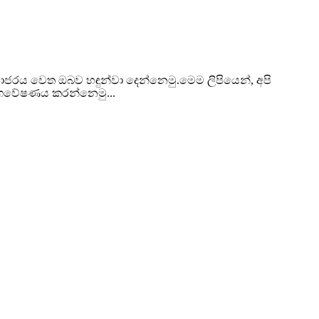
ි චාජරය වෙත ඔබව හඳුන්වා දෙන්නෙමු.මෙම ලිපියෙන්, අපි
භ ගවේෂණය කරන්නෙමු...