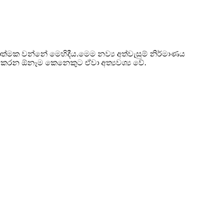
රියාත්මක වන්නේ මෙහිදීය.මෙම නව්‍ය අත්වැසුම් නිර්මාණය
කරන ඕනෑම කෙනෙකුට ඒවා අත්‍යවශ්‍ය වේ.