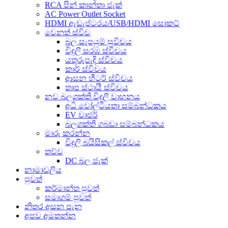
RCA පින් කාන්තා ජැක්
AC Power Outlet Socket
HDMI ඇඩැප්ටරය/USB/HDMI සොකට්
වෙනත් ස්විච
බල සැපයුම් සුවිචය
විදුලි සරඹ ස්විචය
යතුරුපැදි ස්විචය
කාර් ස්විචය
ආසන හීටර් ස්විචය
තාප ස්ථායී ස්විචය
නව බලශක්ති විදුලි වාහනය
අධි වෝල්ටීයතා සම්බන්ධකය
EV චාජර්
බලශක්ති ගබඩා සම්බන්ධකය
මාරු කරන්න
විදුලි බයිසිකල් ස්විචය
තව්ව
DC බල ජැක්
නාමාවලිය
පුවත්
කර්මාන්ත පුවත්
සමාගම් පුවත්
නිතර අසන පැන
අපව අමතන්න