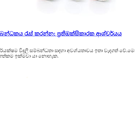
්බන්ධකය රැස් කරන්න: ප්‍රතිඔක්සිකාරක ආශ්චර්යය
ක්ෂම විදුලි සම්බන්ධතා සඳහා අවශ්යතාවය ඉතා වැදගත් වේ.මෝටර
දගත්කම ඉක්මවා යා නොහැක.