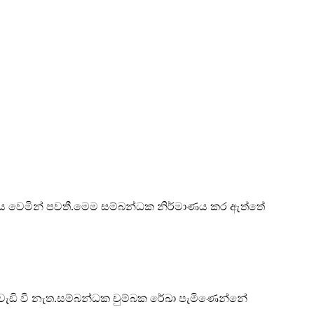
රිය වෙමින් පවතී.මෙම සම්බන්ධක නිර්මාණය කර ඇත්තේ
 වැඩි වී නැත.සම්බන්ධක චුම්බක රේඛා පැමිණෙන්නේ