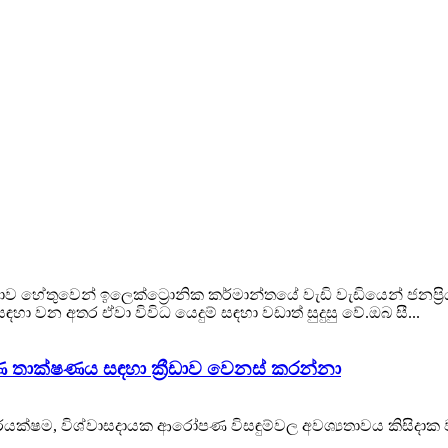
 හේතුවෙන් ඉලෙක්ට්‍රොනික කර්මාන්තයේ වැඩි වැඩියෙන් ජනප්‍
ා වන අතර ඒවා විවිධ යෙදුම් සඳහා වඩාත් සුදුසු වේ.ඔබ සී...
 තාක්ෂණය සඳහා ක්‍රීඩාව වෙනස් කරන්නා
්යක්ෂම, විශ්වාසදායක ආරෝපණ විසඳුම්වල අවශ්‍යතාවය කිසිදාක